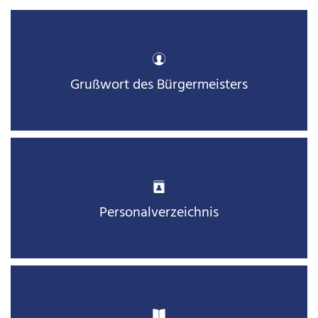
Mobilität
Baugrundst
Medizinisc
Vorsorgeko
Wahlergebn
Grußwort des Bürgermeisters
Online-Die
Notdienst/B
Personalverzeichnis