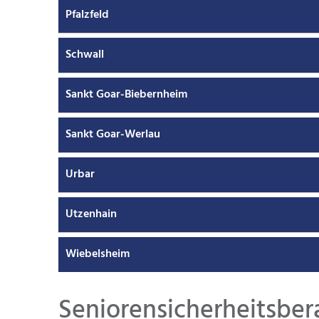
Pfalzfeld
Schwall
Sankt Goar-Biebernheim
Sankt Goar-Werlau
Urbar
Utzenhain
Wiebelsheim
Seniorensicherheitsber