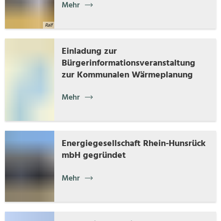
Mehr
Mobilität
Baugrundst
Ralf
Medizinisc
Vorsorgeko
Wahlergebn
Einladung zur
Bürgerinformationsveranstaltung
Online-Die
zur Kommunalen Wärmeplanung
Notdienst/B
Mehr
Energiegesellschaft Rhein-Hunsrück
mbH gegründet
Mehr