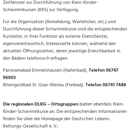
Zeitfenster zur Durchführung von Klein-Kinder-
Mobilität
Baugrundst
Schwimmkursen (KKS) zur Verfügung.
Medizinisc
Vorsorgeko
Für die Organisation (Anmeldung, Wartelisten, etc.) und
Wahlergebn
Durchführung dieser Schwimmkurse sind die entsprechenden
Kursleiter, in ihrer Funktion als externe Dienstleister,
Online-Die
eigenverantwortlich. Interessierte können, während den
Notdienst/B
aktuellen Öffnungszeiten, deren jeweilige Erreichbarkeit in
den Bädern telefonisch erfragen.
Panoramabad Emmelshausen (Hallenbad),
Telefon 06747
96003
Rheingoldbad St. Goar-Werlau (Freibad),
Telefon 06741 7448
Die regionalen
DLRG – Ortsgruppen
bieten ebenfalls Klein-
Kinder-Schwimmkurse an. Die entsprechenden Informationen
finden Sie über die Homepage der Deutschen Lebens-
Rettungs-Gesellschaft e. V.: