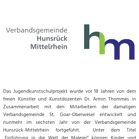
Mobilität
Baugrundst
Medizinisc
Vorsorgeko
Wahlergebn
Online-Die
Notdienst/B
Das Jugendkunstschulprojekt wurde vor 18 Jahren von dem
freien Künstler und Kunstdozenten Dr. Armin Thommes in
Zusammenarbeit mit den Mitarbeitern der damaligen
Verbandsgemeinde St. Goar-Oberwesel entwickelt und
nunmehr im sechsten Jahr von der Verbandsgemeinde
Hunsrück-Mittelrhein fortgeführt. Unter dem Titel
„Einführung in die Welt der Malerei“ können Kinder und