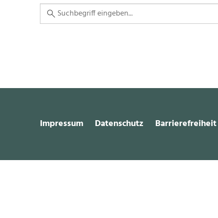
Impressum
Datenschutz
Barrierefreiheit