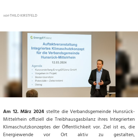
Mobilität
Baugrundst
von
THILO KIRSTFELD
Medizinisc
Vorsorgeko
Wahlergebn
Online-Die
Notdienst/B
Am 12. März 2024
stellte die Verbandsgemeinde Hunsrück-
Mittelrhein offiziell die Treibhausgasbilanz ihres Integrierten
Klimaschutzkonzeptes der Öffentlichkeit vor. Ziel ist es, die
Energiewende vor Ort aktiv zu gestalten,