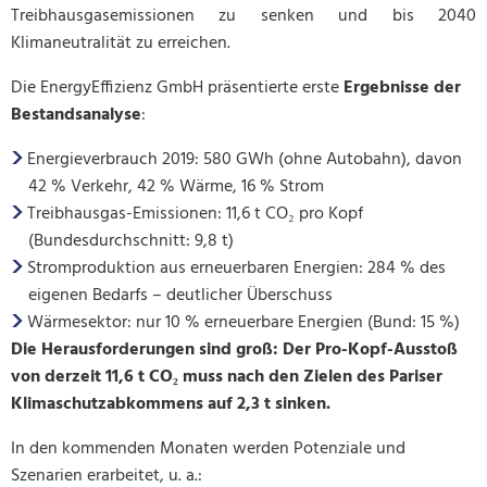
Treibhausgasemissionen zu senken und bis 2040
Klimaneutralität zu erreichen.
Die EnergyEffizienz GmbH präsentierte erste
Ergebnisse der
Bestandsanalyse
:
Energieverbrauch 2019: 580 GWh (ohne Autobahn), davon
42 % Verkehr, 42 % Wärme, 16 % Strom
Treibhausgas-Emissionen: 11,6 t CO₂ pro Kopf
(Bundesdurchschnitt: 9,8 t)
Stromproduktion aus erneuerbaren Energien: 284 % des
eigenen Bedarfs – deutlicher Überschuss
Wärmesektor: nur 10 % erneuerbare Energien (Bund: 15 %)
Die Herausforderungen sind groß: Der Pro-Kopf-Ausstoß
von derzeit 11,6 t CO₂ muss nach den Zielen des Pariser
Klimaschutzabkommens auf 2,3 t sinken.
In den kommenden Monaten werden Potenziale und
Szenarien erarbeitet, u. a.: