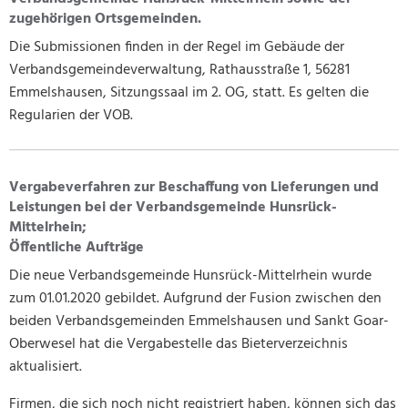
zugehörigen Ortsgemeinden.
Mobilität
Baugrundst
Die Submissionen finden in der Regel im Gebäude der
Medizinisc
Vorsorgeko
Verbandsgemeindeverwaltung, Rathausstraße 1, 56281
Wahlergebn
Emmelshausen, Sitzungssaal im 2. OG, statt. Es gelten die
Regularien der VOB.
Online-Die
Notdienst/B
Vergabeverfahren zur Beschaffung von Lieferungen und
Leistungen bei der Verbandsgemeinde Hunsrück-
Mittelrhein;
Öffentliche Aufträge
Die neue Verbandsgemeinde Hunsrück-Mittelrhein wurde
zum 01.01.2020 gebildet. Aufgrund der Fusion zwischen den
beiden Verbandsgemeinden Emmelshausen und Sankt Goar-
Oberwesel hat die Vergabestelle das Bieterverzeichnis
aktualisiert.
Firmen, die sich noch nicht registriert haben, können sich das