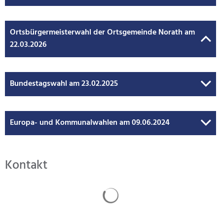
Mobilität
Baugrundst
Medizinisc
Vorsorgeko
Ortsbürgermeisterwahl der Ortsgemeinde Norath am
22.03.2026
Wahlergebn
Online-Die
Notdienst/B
Bundestagswahl am 23.02.2025
Europa- und Kommunalwahlen am 09.06.2024
Kontakt
Suchergebnisse werden gela