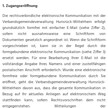
1. Zugangseröffnung
Mobilität
Baugrundst
Medizinisc
Vorsorgeko
Die rechtsverbindliche elektronische Kommunikation mit der
Verbandsgemeindeverwaltung Hunsrück-Mittelrhein erfolgt
Wahlergebn
grundsätzlich formfrei mit einfacher E-Mail (siehe Ziffer 2),
Online-Die
sofern nicht ausnahmsweise eine Schriftform von
Dokumenten gesetzlich angeordnet ist. Wenn die Schriftform
Notdienst/B
vorgeschrieben ist, kann sie in der Regel durch die
formgebundene elektronische Kommunikation (siehe Ziffer 3)
ersetzt werden. Für eine Bearbeitung Ihrer E-Mail ist die
vollständige Angabe Ihres Namens und einer zustellfähigen
postalischen Anschrift erforderlich. Wurde eine elektronische
formfreie oder formgebundene Kommunikation durch Sie
eröffnet, geht die Verbandsgemeindeverwaltung Hunsrück-
Mittelrhein davon aus, dass die gesamte Kommunikation in
Bezug auf Ihr aktuelles Anliegen auf elektronischem Weg
stattfinden kann, sofern Rechtsvorschriften dem nicht
entgegenstehen. Mitteilungen der