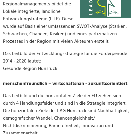
Regionalmanagements bildet die
Mobilität
Baugrundst
Lokale integrierte, landliche
Medizinisc
Vorsorgeko
Entwicklungstrategie (LILE). Diese
wurde auf Basis einer umfassenden SWOT-Analyse (Stärken,
Wahlergebn
Schwächen, Chancen, Risiken) und eines partizipativen
Online-Die
Prozesses in der Region mit vielen Akteuren erstellt.
Notdienst/B
Das Leitbild der Entwicklungsstrategie für die Förderperiode
2014 - 2020 lautet:
Gesunde Region Hunsrück:
menschenfreundlich – wirtschaftsnah - zukunftsorientiert
Das Leitbild und die horizontalen Ziele der EU ziehen sich
durch 4 Handlungsfelder und sind in die Strategie integriert.
Die horizontalen Ziele der LAG Hunsrück sind Nachhaltigkeit,
demografischer Wandel, Chancengleichheit/
Nichtdiskriminierung, Barrierefreiheit, Innovation und
Zusammenarbeit.